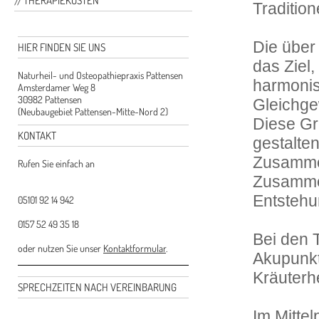
THERAPIEKOSTEN
Traditio
Die über
HIER FINDEN SIE UNS
das Ziel
Naturheil- und Osteopathiepraxis Pattensen
harmonis
Amsterdamer Weg 8
30982 Pattensen
Gleichge
(Neubaugebiet Pattensen-Mitte-Nord 2)
Diese Gr
KONTAKT
gestalten
Zusammen
Rufen Sie einfach an
Zusammen
Entstehu
05101 92 14 942
0157 52 49 35 18
Bei den 
oder nutzen Sie unser
Kontaktformular
.
Akupunkt
Kräuterhe
SPRECHZEITEN NACH VEREINBARUNG
Im Mittel