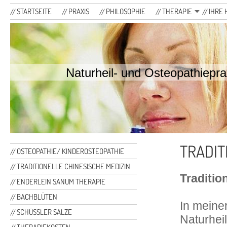
STARTSEITE
PRAXIS
PHILOSOPHIE
THERAPIE
IHRE 
Naturheil- und Osteopathiepra
TRADIT
OSTEOPATHIE/ KINDEROSTEOPATHIE
TRADITIONELLE CHINESISCHE MEDIZIN
Traditio
ENDERLEIN SANUM THERAPIE
BACHBLÜTEN
In meiner
SCHÜSSLER SALZE
Naturhei