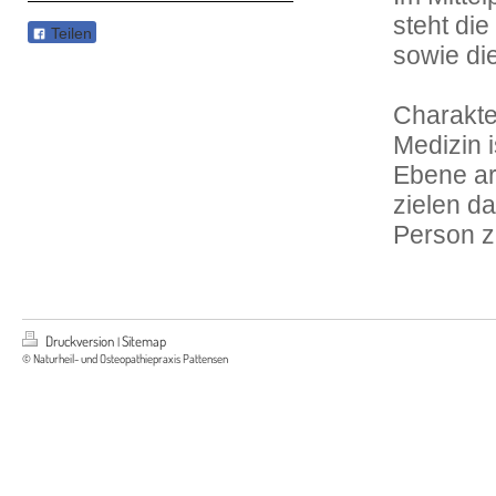
steht di
Teilen
sowie di
Charakter
Medizin i
Ebene ar
zielen d
Person z
Druckversion
Sitemap
|
© Naturheil- und Osteopathiepraxis Pattensen