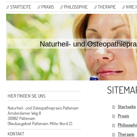
STARTSEITE
PRAXIS
PHILOSOPHIE
THERAPIE
IHRE 
Naturheil- und Osteopathiepra
SITEMA
HIER FINDEN SIE UNS
Startseite
Naturheil- und Osteopathiepraxis Pattensen
Amsterdamer Weg 8
Praxis
30982 Pattensen
(Neubaugebiet Pattensen-Mitte-Nord 2)
Philosophi
KONTAKT
Therapie