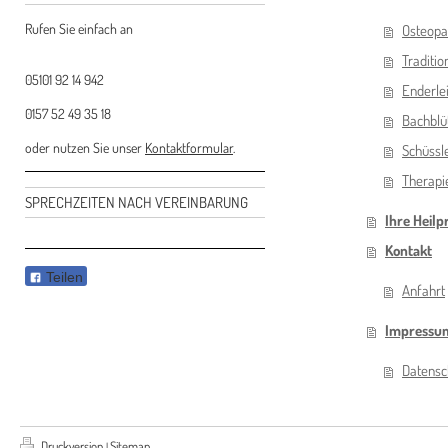
Rufen Sie einfach an
Osteopa
Traditio
05101 92 14 942
Enderle
0157 52 49 35 18
Bachblü
oder nutzen Sie unser
Kontaktformular
.
Schüssl
Therapi
SPRECHZEITEN NACH VEREINBARUNG
Ihre Heilp
Kontakt
Teilen
Anfahrt
Impressu
Datensc
Druckversion
Sitemap
|